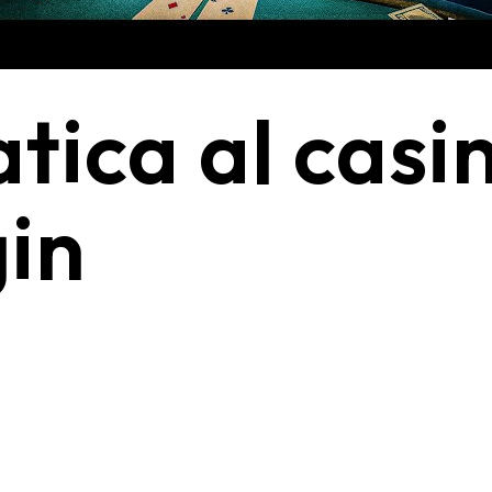
tica al casi
in
asino non AAMS r
ico?