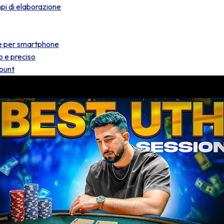
pi di elaborazione
te per smartphone
o e preciso
count