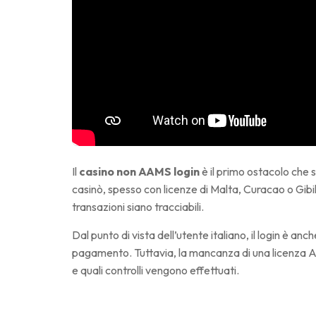
Il
casino non AAMS login
è il primo ostacolo che s
casinò, spesso con licenze di Malta, Curacao o Gibil
transazioni siano tracciabili.
Dal punto di vista dell’utente italiano, il login è an
pagamento. Tuttavia, la mancanza di una licenza AA
e quali controlli vengono effettuati.
Registrazio