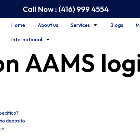
Call Now : (416) 999 4554
Home
About us
Services
Blogs
M
International
on AAMS logi
pecifico?
imo deposito
ne