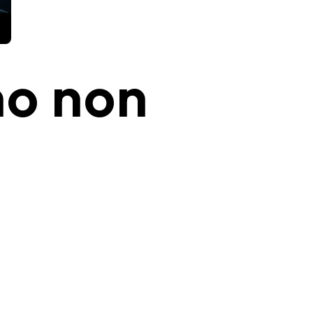
no non
ichiede un