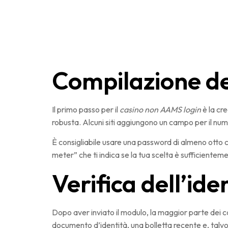
al primo de
Compilazione de
Il primo passo per il
casino non AAMS login
è la cr
robusta. Alcuni siti aggiungono un campo per il nume
È consigliabile usare una password di almeno otto c
meter” che ti indica se la tua scelta è sufficienteme
Verifica dell’ide
Dopo aver inviato il modulo, la maggior parte dei c
documento d’identità, una bolletta recente e, talvol