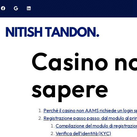
Casino n
sapere
Perché il casino non AAMS richiede un login s
Registrazione passo passo: dal modulo al pr
Compilazione del modulo di registrazio
Verifica dell’identità (KYC)