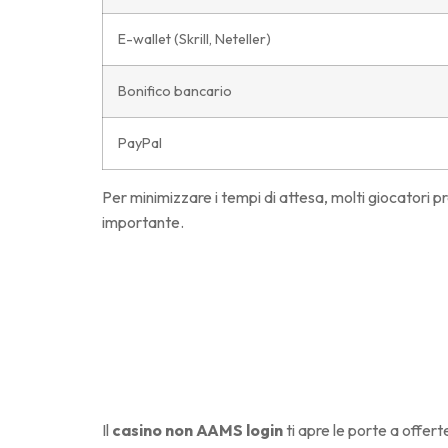
E-wallet (Skrill, Neteller)
Bonifico bancario
PayPal
Per minimizzare i tempi di attesa, molti giocatori p
importante.
Bonus di ben
scommessa
Il
casino non AAMS login
ti apre le porte a offert