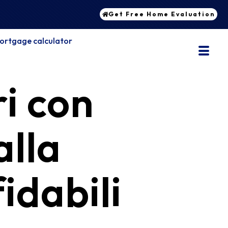
Get Free Home Evaluation
ortgage calculator
ri con
alla
idabili