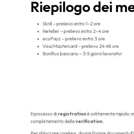
Riepilogo dei me
Skrill – prelievo entro 1–2 ore
Neteller – prelievo entro 2–4 ore
ecoPayz – prelievo entro 3 ore
Visa/Mastercard – prelievo 24‑48 ore
Bonifico bancario – 3‑5 giorni lavorativi
Registrazion
(KYC)
Il processo di
registration
è solitamente rapido: in
completamento della
verification
.
Per sbloccare i prelievi, dovrai fornire documenti 