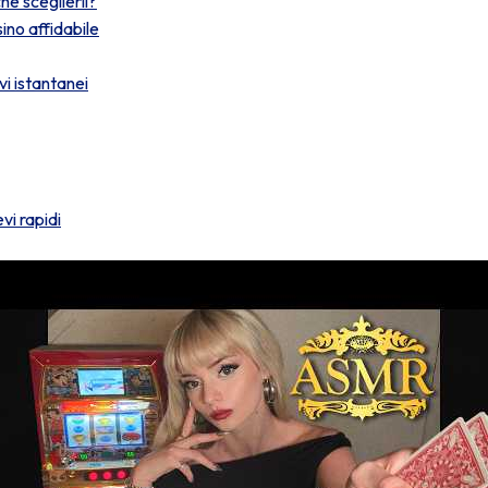
ché sceglierli?
ino affidabile
vi istantanei
vi rapidi