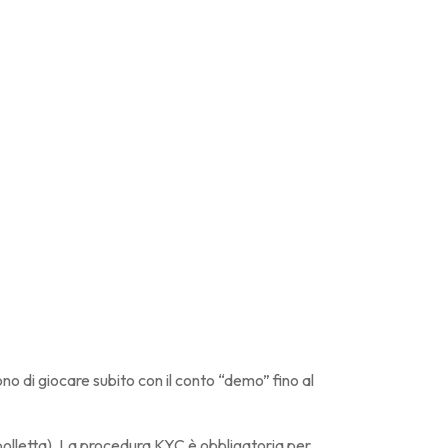
’identità
no di giocare subito con il conto “demo” fino al
(bolletta). La procedura KYC è obbligatoria per