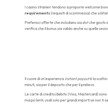
I casino stranieri tendono a proporre welcome bonus p
requirements
(requisiti di scommessa) che solit
Preferisci offerte che includano sia slot che giochi
verifica che il bonus sia valido anche su quelle sezio
Metodi di p
prelievi ist
Il cuore di un’esperienza
instant payout
è la scelta
minuti, sia per il deposito che per il prelievo.
Le carte di credito/debito (Visa, Mastercard) sono a
ma più lenti; usali solo per grandi importi se non ti s