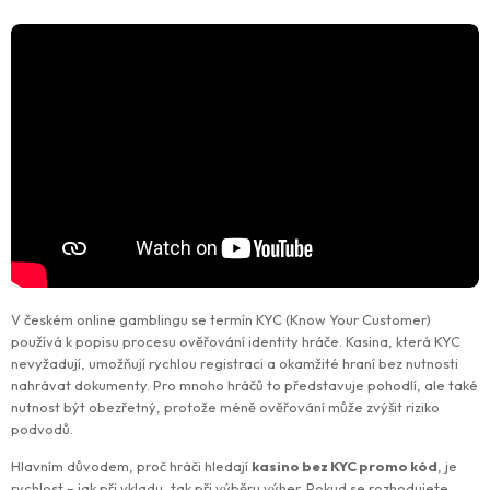
V českém online gamblingu se termín KYC (Know Your Customer)
používá k popisu procesu ověřování identity hráče. Kasina, která KYC
nevyžadují, umožňují rychlou registraci a okamžité hraní bez nutnosti
nahrávat dokumenty. Pro mnoho hráčů to představuje pohodlí, ale také
nutnost být obezřetný, protože méně ověřování může zvýšit riziko
podvodů.
Hlavním důvodem, proč hráči hledají
kasino bez KYC promo kód
, je
rychlost – jak při vkladu, tak při výběru výher. Pokud se rozhodujete,