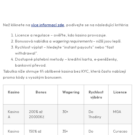
kasino s promo kódem
Než kliknete na
více informací zde
, podívejte se na následující kritéria:
Licence a regulace – ověřte, kdo kasino provozuje.
Bonusová nabídka a
wagering requirements
– nižší jsou lepší.
Rychlost výplat – hledejte “instant payouts” nebo “fast
withdrawal”.
Dostupné platební metody – kreditní karta, e‑peněženky,
bankovní převod.
Tabulka níže shrnuje tři oblíbené kasina bez KYC, která často nabízejí
promo kódy s vysokým bonusem.
Kasino
Bonus
Wagering
Rychlost
Licence
výběru
Kasino
200 % až
30×
Do
MGA
A
20 000 Kč
1 hodiny
Kasino
150 % až
35×
Do
Curacao