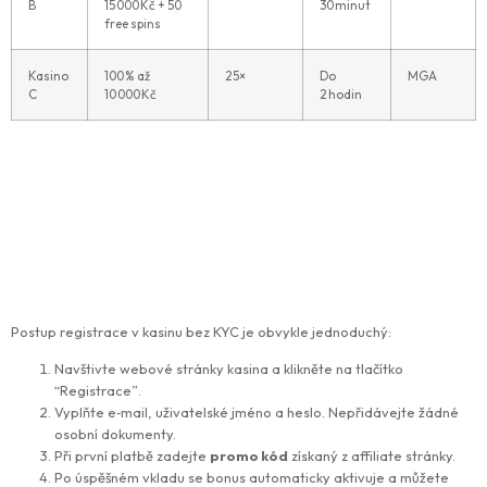
B
15 000 Kč + 50
30 minut
free spins
Kasino
100 % až
25×
Do
MGA
C
10 000 Kč
2 hodin
Registrace a použití
promo kódu krok za
krokem
Postup registrace v kasinu bez KYC je obvykle jednoduchý:
Navštivte webové stránky kasina a klikněte na tlačítko
“Registrace”.
Vyplňte e‑mail, uživatelské jméno a heslo. Nepřidávejte žádné
osobní dokumenty.
Při první platbě zadejte
promo kód
získaný z affiliate stránky.
Po úspěšném vkladu se bonus automaticky aktivuje a můžete