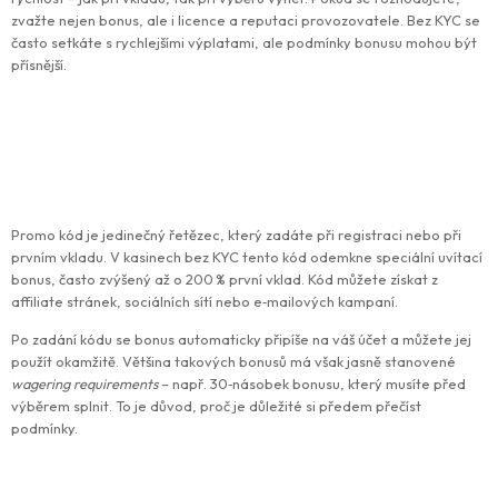
zvažte nejen bonus, ale i licence a reputaci provozovatele. Bez KYC se
často setkáte s rychlejšími výplatami, ale podmínky bonusu mohou být
přísnější.
Jak funguje promo
kód v kasinu bez KYC?
Promo kód je jedinečný řetězec, který zadáte při registraci nebo při
prvním vkladu. V kasinech bez KYC tento kód odemkne speciální uvítací
bonus, často zvýšený až o 200 % první vklad. Kód můžete získat z
affiliate stránek, sociálních sítí nebo e‑mailových kampaní.
Po zadání kódu se bonus automaticky připíše na váš účet a můžete jej
použít okamžitě. Většina takových bonusů má však jasně stanovené
wagering requirements
– např. 30‑násobek bonusu, který musíte před
výběrem splnit. To je důvod, proč je důležité si předem přečíst
podmínky.
Výhody a rizika hraní