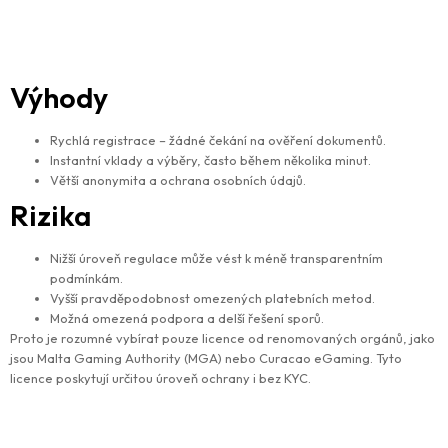
bez KYC
Výhody
Rychlá registrace – žádné čekání na ověření dokumentů.
Instantní vklady a výběry, často během několika minut.
Větší anonymita a ochrana osobních údajů.
Rizika
Nižší úroveň regulace může vést k méně transparentním
podmínkám.
Vyšší pravděpodobnost omezených platebních metod.
Možná omezená podpora a delší řešení sporů.
Proto je rozumné vybírat pouze licence od renomovaných orgánů, jako
jsou Malta Gaming Authority (MGA) nebo Curacao eGaming. Tyto
licence poskytují určitou úroveň ochrany i bez KYC.
Jak vybrat nejlepší