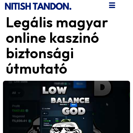
Legális magyar
online kaszinó
biztonsági
útmutató