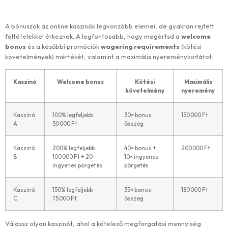
A bónuszok az online kaszinók legvonzóbb elemei, de gyakran rejtett
feltételekkel érkeznek. A legfontosabb, hogy megértsd a
welcome
bonus
és a későbbi promóciók
wagering requirements
(kötési
követelmények) mértékét, valamint a maximális nyereménykorlátot.
Kaszinó
Welcome bonus
Kötési
Maximális
követelmény
nyeremény
Kaszinó
100% legfeljebb
30× bonus
150 000 Ft
A
50 000 Ft
összeg
Kaszinó
200% legfeljebb
40× bonus +
200 000 Ft
B
100 000 Ft + 20
10× ingyenes
ingyenes pörgetés
pörgetés
Kaszinó
150% legfeljebb
35× bonus
180 000 Ft
C
75 000 Ft
összeg
Válassz olyan kaszinót, ahol a kötelező megforgatási mennyiség