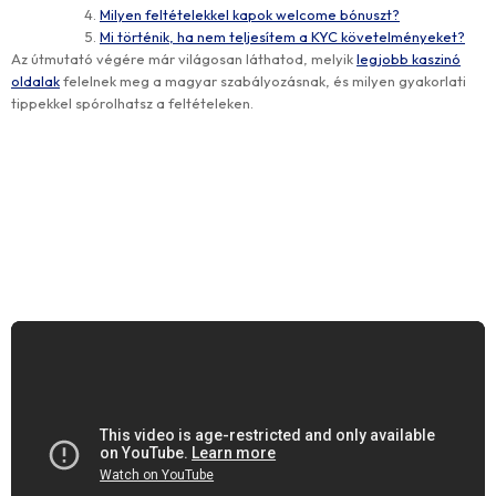
Milyen feltételekkel kapok welcome bónuszt?
Mi történik, ha nem teljesítem a KYC követelményeket?
Az útmutató végére már világosan láthatod, melyik
legjobb kaszinó
oldalak
felelnek meg a magyar szabályozásnak, és milyen gyakorlati
tippekkel spórolhatsz a feltételeken.
Mi teszi legálisnak a
magyar online
kaszinót?