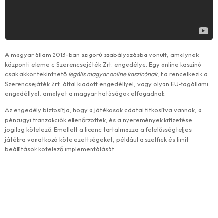
A magyar állam 2013-ban szigorú szabályozásba vonult, amelynek
központi eleme a Szerencsejáték Zrt. engedélye. Egy online kaszinó
csak akkor tekinthető
legális magyar online kaszinónak
, ha rendelkezik a
Szerencsejáték Zrt. által kiadott engedéllyel, vagy olyan EU‑tagállami
engedéllyel, amelyet a magyar hatóságok elfogadnak.
Az engedély biztosítja, hogy a játékosok adatai titkosítva vannak, a
pénzügyi tranzakciók ellenőrzöttek, és a nyeremények kifizetése
jogilag kötelező. Emellett a licenc tartalmazza a felelősségteljes
játékra vonatkozó kötelezettségeket, például a szelfiek és limit
beállítások kötelező implementálását.
Hogyan válasszunk
megbízható online