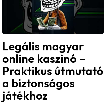
Legális magyar
online kaszinó –
Praktikus útmutató
a biztonságos
játékhoz