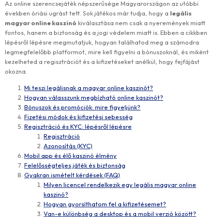
Az online szerencsejáték népszerűsége Magyarországon az utóbbi
években óriási ugrást tett. Sok játékos már tudja, hogy a
legális
magyar online kaszinó
kiválasztása nem csak a nyeremények miatt
fontos, hanem a biztonság és a jogi védelem miatt is. Ebben a cikkben
lépésről lépésre megmutatjuk, hogyan találhatod meg a számodra
legmegfelelőbb platformot, mire kell figyelni a bónuszoknál, és miként
kezelheted a regisztrációt és a kifizetéseket anélkül, hogy fejfájást
okozna.
Mi teszi legálisnak a magyar online kaszinót?
Hogyan válasszunk megbízható online kaszinót?
Bónuszok és promóciók: mire figyeljünk?
Fizetési módok és kifizetési sebesség
Regisztráció és KYC: lépésről lépésre
Regisztráció
Azonosítás (KYC)
Mobil app és élő kaszinó élmény
Felelősségteljes játék és biztonság
Gyakran ismételt kérdések (FAQ)
Milyen licencel rendelkezik egy legális magyar online
kaszinó?
Hogyan gyorsíthatom fel a kifizetésemet?
Van-e különbség a desktop és a mobil verzió között?