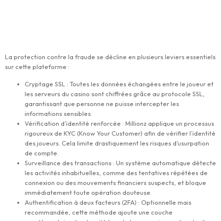
en œuvre contre la
fraude ?
La protection contre la fraude se décline en plusieurs leviers essentiels
sur cette plateforme :
Cryptage SSL : Toutes les données échangées entre le joueur et
les serveurs du casino sont chiffrées grâce au protocole SSL,
garantissant que personne ne puisse intercepter les
informations sensibles.
Vérification d’identité renforcée : Millionz applique un processus
rigoureux de KYC (Know Your Customer) afin de vérifier l’identité
des joueurs. Cela limite drastiquement les risques d’usurpation
de compte.
Surveillance des transactions : Un système automatique détecte
les activités inhabituelles, comme des tentatives répétées de
connexion ou des mouvements financiers suspects, et bloque
immédiatement toute opération douteuse.
Authentification à deux facteurs (2FA) : Optionnelle mais
recommandée, cette méthode ajoute une couche