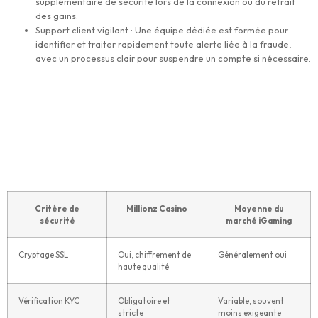
supplémentaire de sécurité lors de la connexion ou du retrait
des gains.
Support client vigilant : Une équipe dédiée est formée pour
identifier et traiter rapidement toute alerte liée à la fraude,
avec un processus clair pour suspendre un compte si nécessaire.
Comparaison rapide :
Millionz Casino vs
standards du marché
Critère de
Millionz Casino
Moyenne du
sécurité
marché iGaming
Cryptage SSL
Oui, chiffrement de
Généralement oui
haute qualité
Vérification KYC
Obligatoire et
Variable, souvent
stricte
moins exigeante