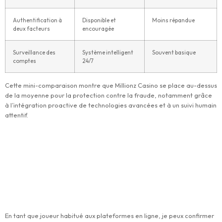
Authentification à
Disponible et
Moins répandue
deux facteurs
encouragée
Surveillance des
Système intelligent
Souvent basique
comptes
24/7
Cette mini-comparaison montre que Millionz Casino se place au-dessus
de la moyenne pour la protection contre la fraude, notamment grâce
à l’intégration proactive de technologies avancées et à un suivi humain
attentif.
Un joueur
expérimenté sur la
sécurité : témoignage
En tant que joueur habitué aux plateformes en ligne, je peux confirmer