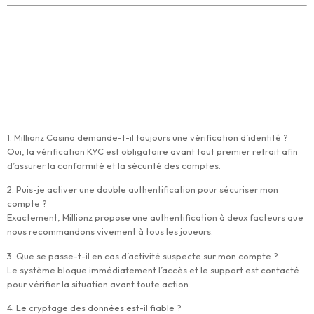
FAQ sur la protection
contre la fraude chez
Millionz Casino
1. Millionz Casino demande-t-il toujours une vérification d’identité ?
Oui, la vérification KYC est obligatoire avant tout premier retrait afin
d’assurer la conformité et la sécurité des comptes.
2. Puis-je activer une double authentification pour sécuriser mon
compte ?
Exactement, Millionz propose une authentification à deux facteurs que
nous recommandons vivement à tous les joueurs.
3. Que se passe-t-il en cas d’activité suspecte sur mon compte ?
Le système bloque immédiatement l’accès et le support est contacté
pour vérifier la situation avant toute action.
4. Le cryptage des données est-il fiable ?