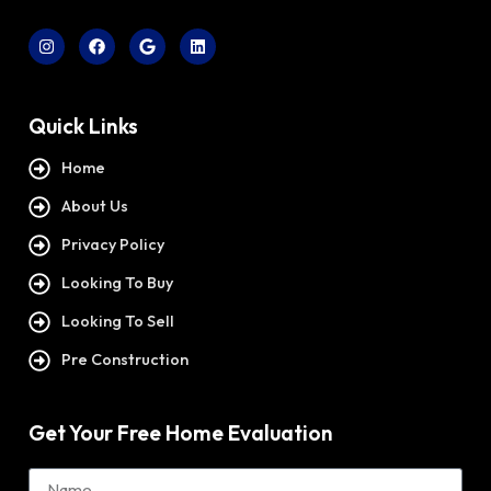
Quick Links
Home
About Us
Privacy Policy
Looking To Buy
Looking To Sell
Pre Construction
Get Your Free Home Evaluation