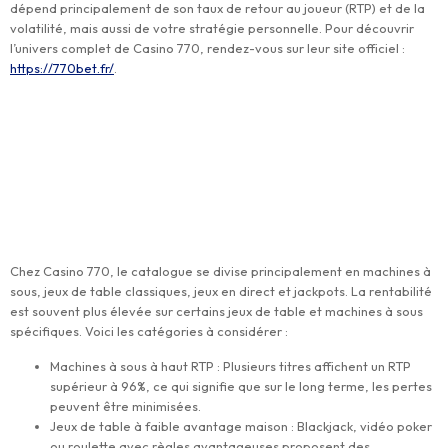
dépend principalement de son taux de retour au joueur (RTP) et de la
volatilité, mais aussi de votre stratégie personnelle. Pour découvrir
l’univers complet de Casino 770, rendez-vous sur leur site officiel :
https://770bet.fr/
.
Quels types de jeux
offrent la meilleure
rentabilité ?
Chez Casino 770, le catalogue se divise principalement en machines à
sous, jeux de table classiques, jeux en direct et jackpots. La rentabilité
est souvent plus élevée sur certains jeux de table et machines à sous
spécifiques. Voici les catégories à considérer :
Machines à sous à haut RTP : Plusieurs titres affichent un RTP
supérieur à 96%, ce qui signifie que sur le long terme, les pertes
peuvent être minimisées.
Jeux de table à faible avantage maison : Blackjack, vidéo poker
ou roulette avec règles avantageuses proposent des