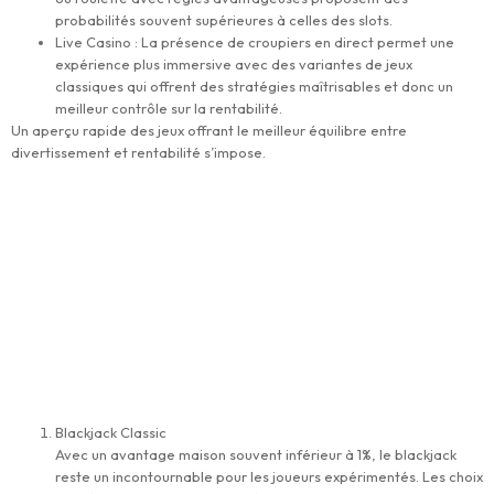
probabilités souvent supérieures à celles des slots.
Live Casino : La présence de croupiers en direct permet une
expérience plus immersive avec des variantes de jeux
classiques qui offrent des stratégies maîtrisables et donc un
meilleur contrôle sur la rentabilité.
Un aperçu rapide des jeux offrant le meilleur équilibre entre
divertissement et rentabilité s’impose.
Top 5 des jeux
rentables
recommandés sur
Casino 770
Blackjack Classic
Avec un avantage maison souvent inférieur à 1%, le blackjack
reste un incontournable pour les joueurs expérimentés. Les choix