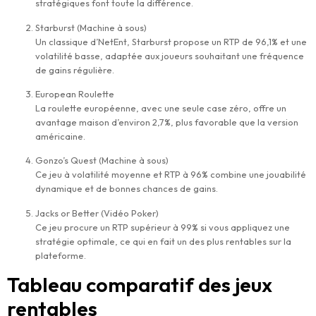
stratégiques font toute la différence.
Starburst (Machine à sous)
Un classique d’NetEnt, Starburst propose un RTP de 96,1% et une
volatilité basse, adaptée aux joueurs souhaitant une fréquence
de gains régulière.
European Roulette
La roulette européenne, avec une seule case zéro, offre un
avantage maison d’environ 2,7%, plus favorable que la version
américaine.
Gonzo’s Quest (Machine à sous)
Ce jeu à volatilité moyenne et RTP à 96% combine une jouabilité
dynamique et de bonnes chances de gains.
Jacks or Better (Vidéo Poker)
Ce jeu procure un RTP supérieur à 99% si vous appliquez une
stratégie optimale, ce qui en fait un des plus rentables sur la
plateforme.
Tableau comparatif des jeux
rentables